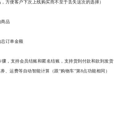
商品，方便客户下次上线购买而不至于丢失这次的选择）
车中的商品
最终的总订单金额
和步骤，支持会员结账和匿名结账，支持货到付款和款到发货
优惠券、运费等自动智能计算（跟“购物车”第8点功能相同）