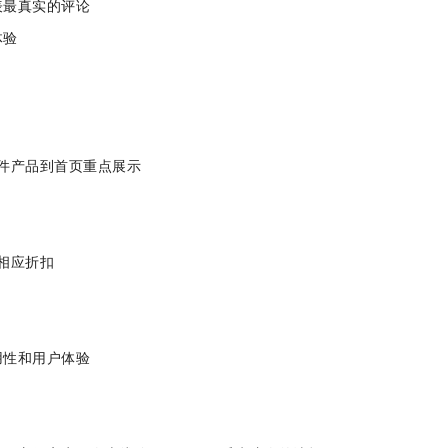
等发表最真实的评论
购物体验
数量）
意一件产品到首页重点展示
码等
关的相应折扣
易用性和用户体验
车