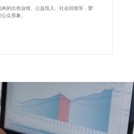
机构的出色业绩、公益投入、社会回馈等，塑
的公众形象。