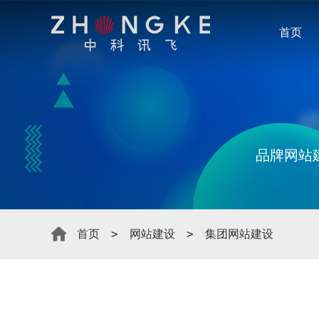
首页
品牌网站
首页
网站建设
集团网站建设