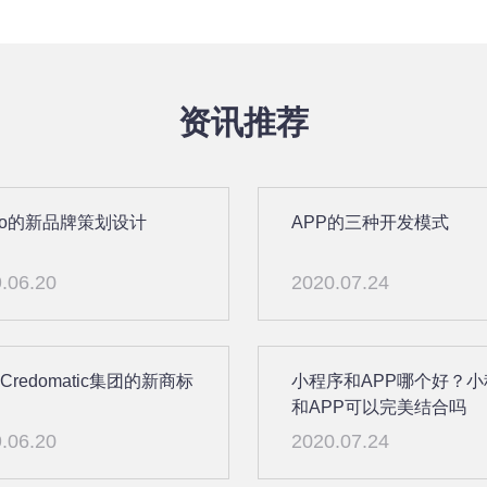
资讯推荐
imo的新品牌策划设计
APP的三种开发模式
.06.20
2020.07.24
 Credomatic集团的新商标
小程序和APP哪个好？小
和APP可以完美结合吗
.06.20
2020.07.24