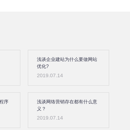
浅谈企业建站为什么要做网站
优化?
2019.07.14
程序
浅谈网络营销存在都有什么意
义？
2019.07.14