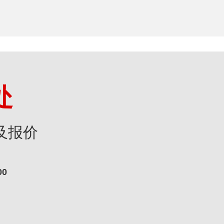
处
及报价
00