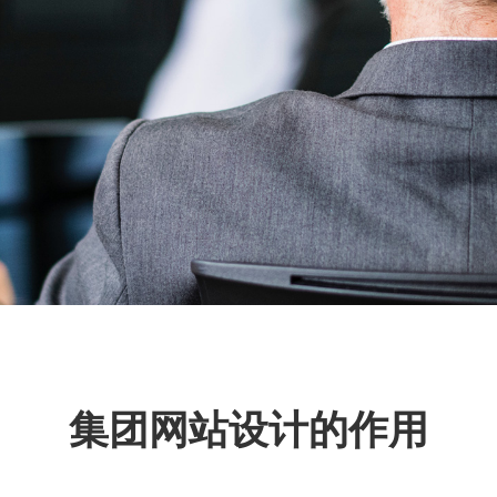
集团网站设计
的作用