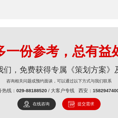
多一份参考，总有益
我们，免费获得专属《策划方案》
咨询相关问题或预约面谈，可以通过以下方式与我们联系
务热线：
029-88188520
/ 大客户专线 西安：
158294740
在线咨询
提交需求