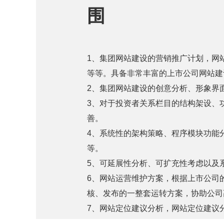
围
1、集团网站建设的营销推广计划，网
等等。具备非常丰富的
上市公司网站建
2、集团网站建设的创意分析、形象界面
3、对于投资者关系栏目的结构架设、
善。
4、系统性的架构策略、程序模块功能
等。
5、可延展性分析、可扩充性考虑以及
6、网站运营维护方案，根据上市公司
核、发布的一整套运转方案，协助公司
7、网站定位建议分析，网站定位建议