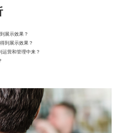
析
到展示效果？
得到展示效果？
到运营和管理中来？
？