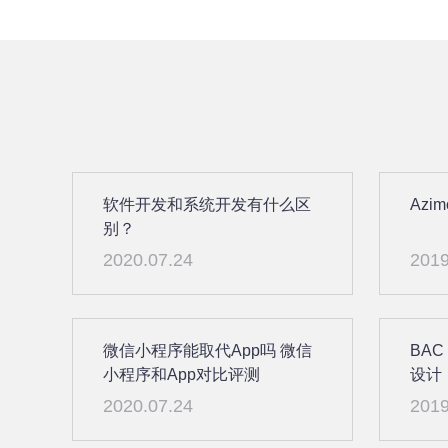
软件开发和系统开发有什么区
Az
别？
2020.07.24
2019
微信小程序能取代App吗 微信
BAC
小程序和App对比评测
设计
2020.07.24
2019