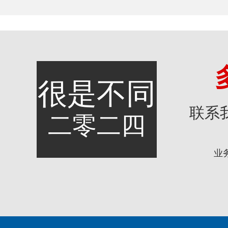
很是不同
联系
二零二四
业