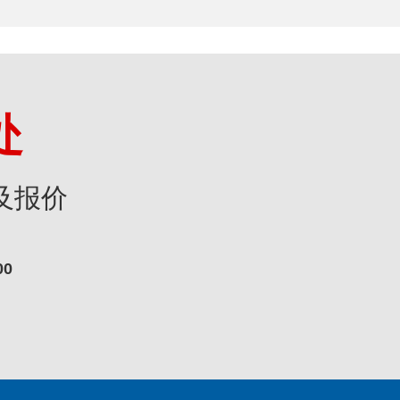
处
及报价
00