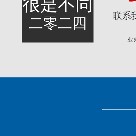
很是不同
联系
二零二四
业