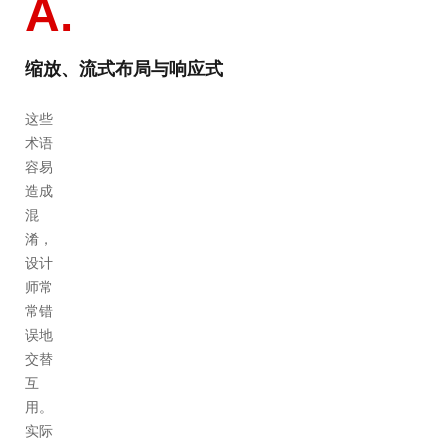
A.
缩放、流式布局与响应式
这些
术语
容易
造成
混
淆，
设计
师常
常错
误地
交替
互
用。
实际