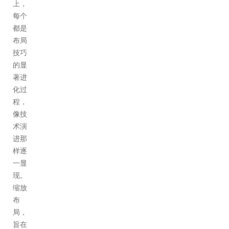
上，
每个
都是
布局
技巧
的显
著进
化过
程，
像技
术演
进那
样逐
一显
现。
缩放
布
局，
旨在