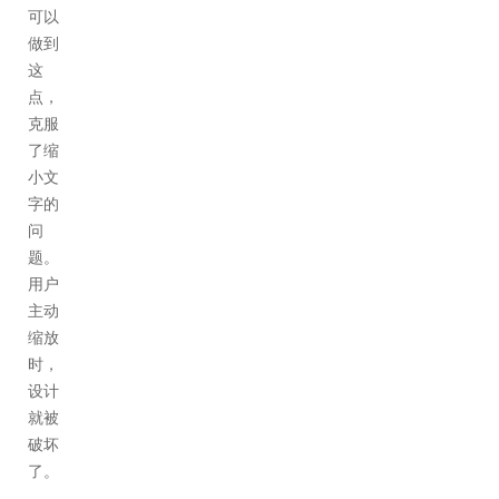
可以
做到
这
点，
克服
了缩
小文
字的
问
题。
用户
主动
缩放
时，
设计
就被
破坏
了。