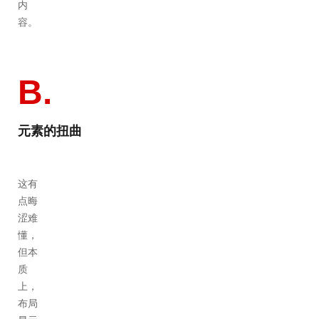
内
容。
B.
元素的扭曲
这有
点晦
涩难
懂，
但本
质
上，
布局