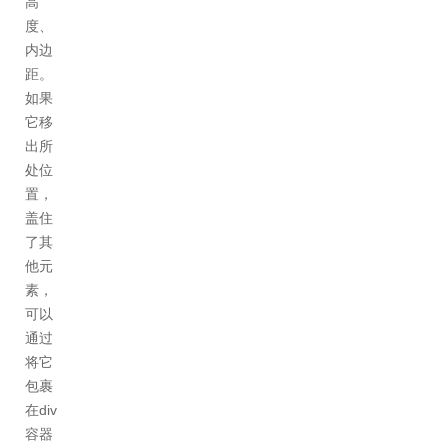
高
度、
内边
距。
如果
它移
出所
处位
置，
盖住
了其
他元
素，
可以
通过
将它
包裹
在div
容器