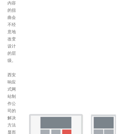
内容
的扭
曲会
不经
意地
改变
设计
的层
级。
西安
响应
式网
站制
作
公
司的
解决
方法
显而