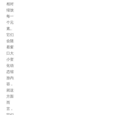
相对
缩放
每一
个元
素。
它们
会随
着窗
口大
小变
化动
态缩
放内
容，
就这
方面
而
言，
它们