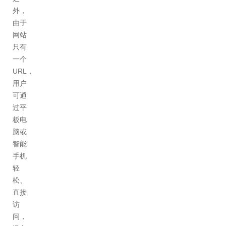
外，
由于
网站
只有
一个
URL，
用户
可通
过平
板电
脑或
智能
手机
轻
松、
直接
访
问，