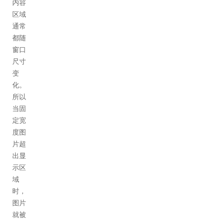
内容
区域
通常
都随
窗口
尺寸
变
化。
所以
当固
定宽
度图
片超
出显
示区
域
时，
图片
就被