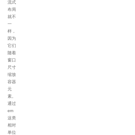
流式
布局
就不
一
样，
因为
它们
随着
窗口
尺寸
缩放
容器
元
素。
通过
em
这类
相对
单位