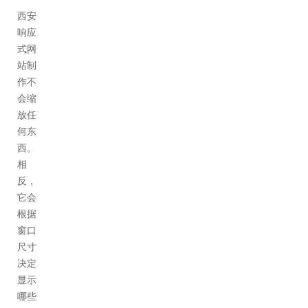
西安
响应
式网
站制
作不
会缩
放任
何东
西。
相
反，
它会
根据
窗口
尺寸
决定
显示
哪些