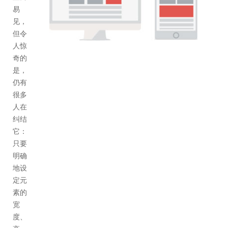
易
见，
但令
人惊
奇的
是，
仍有
很多
人在
纠结
它：
只要
明确
地设
定元
素的
宽
度、