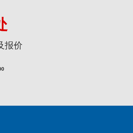
处
及报价
00