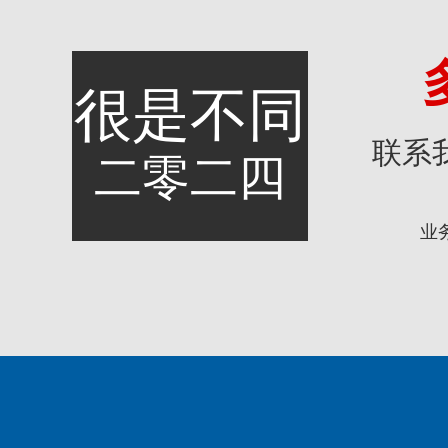
很是不同
联系
二零二四
业