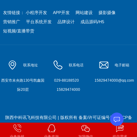
友情链接：
小程序开发
APP开发
网站建设
摄影摄像
营销推广
平台系统开发
品牌设计
成品源码/H5
短视频/直播带货
联系地址
联系电话
电子邮箱
西安市未央路130号凯鑫国
029-88188520
15829474000@qq.com
际20层
15829474000
陕西中科讯飞科技有限公司 | 版权所有
备案/许可证编号为:
陕ICP备
2022010900号-4
业务热线
业务咨询
加我微信
提交需求