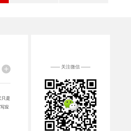
—— 关注微信 ——
它只是
撰写应