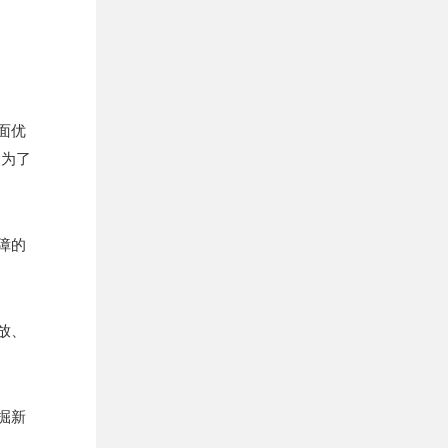
面优
是为了
障的
放、
掘新