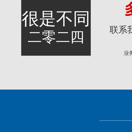
很是不同
联系
二零二四
业