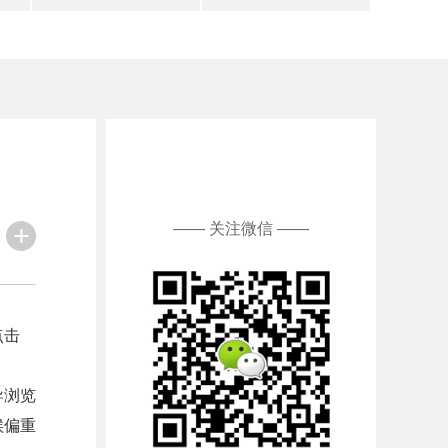
—— 关注微信 ——
点击
导浏览
候偏重