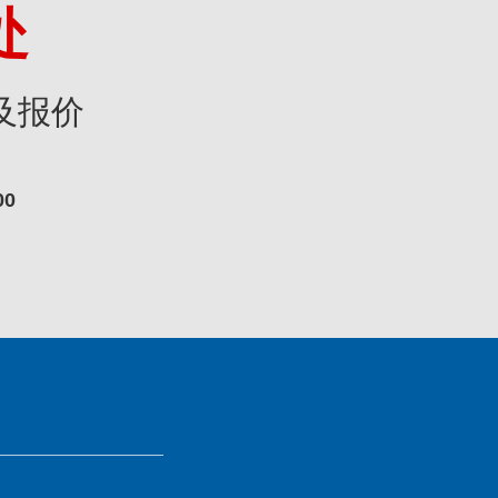
处
及报价
00