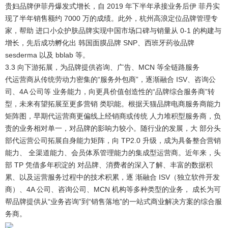
贵妇品牌伊菲丹爆发式增长，自 2019 年下半年承接业务后伊 菲丹实
现了半年销售额约 7000 万的成绩。此外，杭州高浪定位品牌管理专
家，帮助 进口小众护肤品牌实现中国市场口碑与销量从 0-1 的构建与
增长，先后成功孵化出 韩国面膜品牌 SNP、西班牙药妆品牌
sesderma 以及 bblab 等。
3.3 向下游拓展，为品牌提供咨询、广告、MCN 等全链路服务
代运营商从传统劳动力密集的“服务外包商”，逐渐融合 ISV、咨询公
司、4A 公司等 业务能力，向更具价值创造性的“品牌综合服务商”转
型，未来有望拓展至更多营销 类职能。
根据天猫品牌电商服务商能力
矩阵图，早期代运营商更偏线上经销商或传统 人力堆积型服务商，负
责的业务相对单一，对品牌的影响力较小。随行业的发展，大 部分头
部代运营公司拓展自身能力矩阵，向 TP2.0 升级，成为具备整合营销
能力、 全渠道能力、会员体系管理能力的集成型运营商。近年来，头
部 TP 凭借多年积淀的 对品牌、消费者的深入了解、丰富的数据积
累、以及运营服务过程中的技术积累，逐 渐融合 ISV（独立软件开发
商）、4A 公司、咨询公司、MCN 机构等多种类型的业务， 成长为可
帮品牌提供从“业务咨询”到“销售落地”的一站式商业解决方案的综合服
务商。