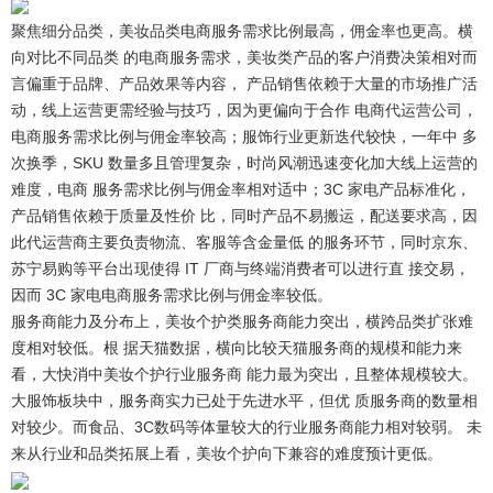
聚焦细分品类，美妆品类电商服务需求比例最高，佣金率也更高。
横
向对比不同品类 的电商服务需求，美妆类产品的客户消费决策相对而
言偏重于品牌、产品效果等内容， 产品销售依赖于大量的市场推广活
动，线上运营更需经验与技巧，因为更偏向于合作 电商代运营公司，
电商服务需求比例与佣金率较高；服饰行业更新迭代较快，一年中 多
次换季，SKU 数量多且管理复杂，时尚风潮迅速变化加大线上运营的
难度，电商 服务需求比例与佣金率相对适中；3C 家电产品标准化，
产品销售依赖于质量及性价 比，同时产品不易搬运，配送要求高，因
此代运营商主要负责物流、客服等含金量低 的服务环节，同时京东、
苏宁易购等平台出现使得 IT 厂商与终端消费者可以进行直 接交易，
因而 3C 家电电商服务需求比例与佣金率较低。
服务商能力及分布上，美妆个护类服务商能力突出，横跨品类扩张难
度相对较低。
根 据天猫数据，横向比较天猫服务商的规模和能力来
看，大快消中美妆个护行业服务商 能力最为突出，且整体规模较大。
大服饰板块中，服务商实力已处于先进水平，但优 质服务商的数量相
对较少。而食品、3C数码等体量较大的行业服务商能力相对较弱。 未
来从行业和品类拓展上看，美妆个护向下兼容的难度预计更低。