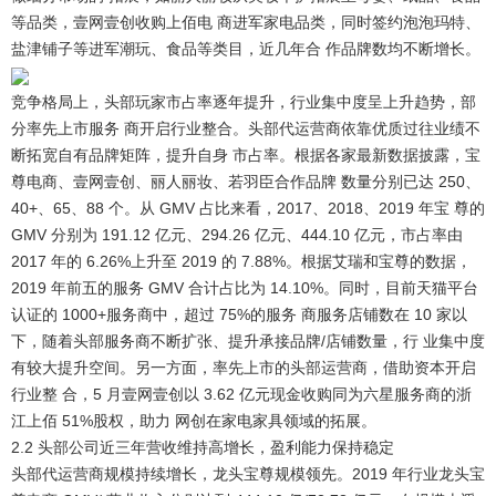
等品类，壹网壹创收购上佰电 商进军家电品类，同时签约泡泡玛特、
盐津铺子等进军潮玩、食品等类目，近几年合 作品牌数均不断增长。
竞争格局上，头部玩家市占率逐年提升，行业集中度呈上升趋势，部
分率先上市服务 商开启行业整合。
头部代运营商依靠优质过往业绩不
断拓宽自有品牌矩阵，提升自身 市占率。根据各家最新数据披露，宝
尊电商、壹网壹创、丽人丽妆、若羽臣合作品牌 数量分别已达 250、
40+、65、88 个。从 GMV 占比来看，2017、2018、2019 年宝 尊的
GMV 分别为 191.12 亿元、294.26 亿元、444.10 亿元，市占率由
2017 年的 6.26%上升至 2019 的 7.88%。根据艾瑞和宝尊的数据，
2019 年前五的服务 GMV 合计占比为 14.10%。同时，目前天猫平台
认证的 1000+服务商中，超过 75%的服务 商服务店铺数在 10 家以
下，随着头部服务商不断扩张、提升承接品牌/店铺数量，行 业集中度
有较大提升空间。另一方面，率先上市的头部运营商，借助资本开启
行业整 合，5 月壹网壹创以 3.62 亿元现金收购同为六星服务商的浙
江上佰 51%股权，助力 网创在家电家具领域的拓展。
2.2 头部公司近三年营收维持高增长，盈利能力保持稳定
头部代运营商规模持续增长，龙头宝尊规模领先
。2019 年行业龙头宝