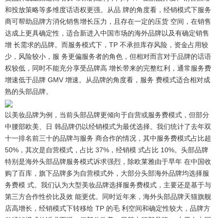
和投放策略等多维度话语权更强。从品 牌的角度看，经销模式下服务
商可帮助品牌方消化销售增长压力，且存在一定的压货 空间，在销售
达成上更具确定性，适合新进入中国市场的海外品牌以及有确定销售
增 长需求的品牌。而服务模式下，TP 不承担库存风险，资金占用较
少，风险较小，服 务更偏服务者的角色，但相对而言对于品牌的话语
权较低，同时不能充分享受品牌高 增长带来的完整红利，通常服务费
增速低于品牌 GMV 增速。从品牌的角度看，服务 费模式适合相对成
熟的头部品牌。
以美妆品牌为例，当前头部品牌更倾向于自营或服务费模式，但部分
中腰部欧美、日 韩品牌仍以经销模式为最优选择。
我们统计了去年双
十一排名前三十的品牌与服务 商合作的情况，其中服务费模式占比超
50%，其次是自营模式，占比 37%，经销模 式占比 10%。头部品牌
特别是海外头部品牌服务模式诉求强烈，除欧莱雅由于早年 在中国收
购了百库，旗下品牌多为自营模式外，大部分头部海外品牌均选择服
务费模 式。我们认为大型美妆品牌选择服务费模式，主要还是基于与
第三方合作性价比及效 能更优。同时近年来，海外头部品牌天猫旗舰
店高增长，经销模式下转移给 TP 的毛 利空间和确定性较大，品牌方