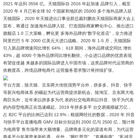
2021 年达到 3556 亿。天猫国际自 2016 年起加速 品牌引入，截至
2020 年 4 月已有全球 92 个国家和地区的 25000 多个海外品牌入驻
天猫国际，2020 年天猫进出口事业群总裁刘鹏在天猫国际商家大会上
宣布，将通过 加速海外品牌入驻、打造国际商家孵化中心、推出进口
旗舰店 1.0 三大策略，孵化更 多海外品牌的“数字化首店”，全力推进
阿里巴巴 5 年 2000 亿美元大进口战略。2020 年 1-5 月，天猫国际
引入新品牌增速同比增长 64%； 618 期间，海外品牌成交同比 增长
43%，超 4000 个海外品牌同比增长翻倍。小众进口品牌的优质表现
有望促使越 来越多的国际品牌进入中国市场，这类品牌对代运营商的
依赖度高，跨境品牌电商代 运营服务需求预计将持续扩张。
平台方面，除天猫、京东两大传统强势平台外，拼多多、抖音、快手
等新兴电商体系 的崛起为代运营商提供新机会。
除淘宝、京东两大电
商巨头外，近年来以拼多多为代 表的社交电商和以抖音、快手为代表
的内容型电商正在迅速崛起。2019 年拼多多平 台交易规模破万亿，
占 B2C 平台的比例已达到 12.8%；根据网经社的数据，2020 年 抖音
与快手平台直播电商 GMV 目标分别达到 2000 亿与 2500 亿，预计将
为电商零 售市场带来大额增量。品牌商多元化的渠道布局，为代运营
商多平台拓展带来新机遇。 此外，“网红带货”、“直播电商”、“私域流