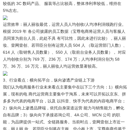
较低的 3C 数码产品、 服装等占比较高，整体净利率较低，维持在
5%左右。
运营效率：丽人丽妆最优，运营人员人均创收/人均净利润领跑行业。
根据 2019 年 各公司披露的员工数据（宝尊电商将运营人员与客服人
员同算为前台人员，此处不具 有可比性，因此未进行比较），丽人丽
妆、壹网壹创、若羽臣分别有运营人员 504 人 （取运营部门人数）、
614 人（取销售人员数量）、550 人（取前台业务人员数量）， 对应
人均创收分别为 769 万、236 万、174 万；人均净利润分别为 58
万、36 万、16 万元，丽人丽妆人均运营效显著较高。
3、行业看点：横向拓平台，纵向渗透产业链上下游
我们认为电商服务行业未来看点主要集中在以下三个方向：
1）横向拓
展，现有的电 商代运营商主要集中于淘系，未来可以开拓以京东、拼
多多为代表的电商平台，以及 以抖音、快手为代表的内容电商平台；
2）纵向向上渗透品牌端，依托自身渠道运营 能力与销售能力，孵化
自有品牌；3）纵向向下承接咨询公司、4A 公司、MCN 公司 的职
能，为品牌提供一站式、全链路服务。当前时点，壹网壹创上市近一
年，丽人丽 妆、若羽臣分别将在主板、中小板上市，宝尊电商也将于