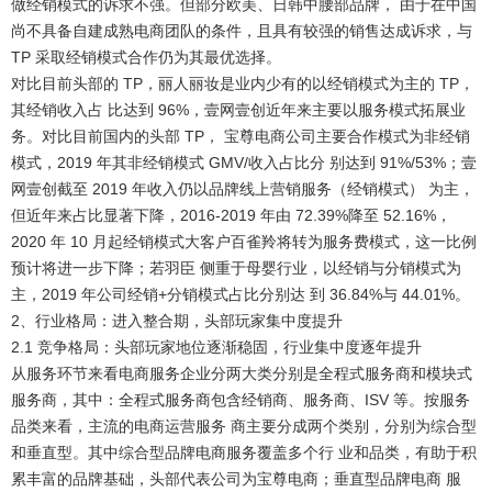
做经销模式的诉求不强。但部分欧美、日韩中腰部品牌， 由于在中国
尚不具备自建成熟电商团队的条件，且具有较强的销售达成诉求，与
TP 采取经销模式合作仍为其最优选择。
对比目前头部的 TP，丽人丽妆是业内少有的以经销模式为主的 TP，
其经销收入占 比达到 96%，壹网壹创近年来主要以服务模式拓展业
务。
对比目前国内的头部 TP， 宝尊电商公司主要合作模式为非经销
模式，2019 年其非经销模式 GMV/收入占比分 别达到 91%/53%；壹
网壹创截至 2019 年收入仍以品牌线上营销服务（经销模式） 为主，
但近年来占比显著下降，2016-2019 年由 72.39%降至 52.16%，
2020 年 10 月起经销模式大客户百雀羚将转为服务费模式，这一比例
预计将进一步下降；若羽臣 侧重于母婴行业，以经销与分销模式为
主，2019 年公司经销+分销模式占比分别达 到 36.84%与 44.01%。
2、行业格局：进入整合期，头部玩家集中度提升
2.1 竞争格局：头部玩家地位逐渐稳固，行业集中度逐年提升
从服务环节来看电商服务企业分两大类分别是全程式服务商和模块式
服务商，其中：
全程式服务商包含经销商、服务商、ISV 等。按服务
品类来看，主流的电商运营服务 商主要分成两个类别，分别为综合型
和垂直型。其中综合型品牌电商服务覆盖多个行 业和品类，有助于积
累丰富的品牌基础，头部代表公司为宝尊电商；垂直型品牌电商 服