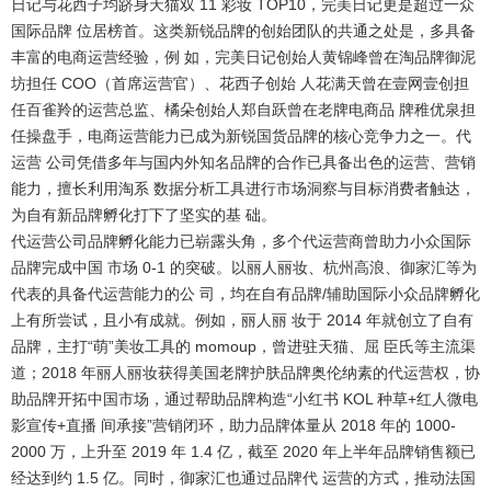
日记与花西子均跻身天猫双 11 彩妆 TOP10，完美日记更是超过一众
国际品牌 位居榜首。这类新锐品牌的创始团队的共通之处是，多具备
丰富的电商运营经验，例 如，完美日记创始人黄锦峰曾在淘品牌御泥
坊担任 COO（首席运营官）、花西子创始 人花满天曾在壹网壹创担
任百雀羚的运营总监、橘朵创始人郑自跃曾在老牌电商品 牌稚优泉担
任操盘手，电商运营能力已成为新锐国货品牌的核心竞争力之一。代
运营 公司凭借多年与国内外知名品牌的合作已具备出色的运营、营销
能力，擅长利用淘系 数据分析工具进行市场洞察与目标消费者触达，
为自有新品牌孵化打下了坚实的基 础。
代运营公司品牌孵化能力已崭露头角，多个代运营商曾助力小众国际
品牌完成中国 市场 0-1 的突破。
以丽人丽妆、杭州高浪、御家汇等为
代表的具备代运营能力的公 司，均在自有品牌/辅助国际小众品牌孵化
上有所尝试，且小有成就。例如，丽人丽 妆于 2014 年就创立了自有
品牌，主打“萌”美妆工具的 momoup，曾进驻天猫、屈 臣氏等主流渠
道；2018 年丽人丽妆获得美国老牌护肤品牌奥伦纳素的代运营权，协
助品牌开拓中国市场，通过帮助品牌构造“小红书 KOL 种草+红人微电
影宣传+直播 间承接”营销闭环，助力品牌体量从 2018 年的 1000-
2000 万，上升至 2019 年 1.4 亿，截至 2020 年上半年品牌销售额已
经达到约 1.5 亿。同时，御家汇也通过品牌代 运营的方式，推动法国