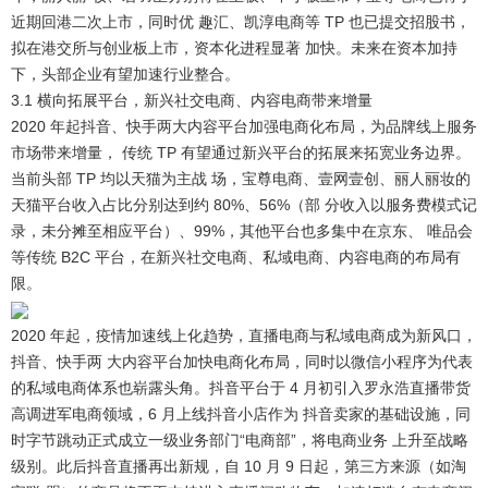
近期回港二次上市，同时优 趣汇、凯淳电商等 TP 也已提交招股书，
拟在港交所与创业板上市，资本化进程显著 加快。未来在资本加持
下，头部企业有望加速行业整合。
3.1 横向拓展平台，新兴社交电商、内容电商带来增量
2020 年起抖音、快手两大内容平台加强电商化布局，为品牌线上服务
市场带来增量， 传统 TP 有望通过新兴平台的拓展来拓宽业务边界。
当前头部 TP 均以天猫为主战 场，宝尊电商、壹网壹创、丽人丽妆的
天猫平台收入占比分别达到约 80%、56%（部 分收入以服务费模式记
录，未分摊至相应平台）、99%，其他平台也多集中在京东、 唯品会
等传统 B2C 平台，在新兴社交电商、私域电商、内容电商的布局有
限。
2020 年起，疫情加速线上化趋势，直播电商与私域电商成为新风口，
抖音、快手两 大内容平台加快电商化布局，同时以微信小程序为代表
的私域电商体系也崭露头角。
抖音平台于 4 月初引入罗永浩直播带货
高调进军电商领域，6 月上线抖音小店作为 抖音卖家的基础设施，同
时字节跳动正式成立一级业务部门“电商部”，将电商业务 上升至战略
级别。此后抖音直播再出新规，自 10 月 9 日起，第三方来源（如淘