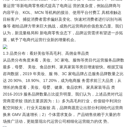
量运营”等新电商零售模式提高了电商运 营的复杂度，例如品牌商与
内容平台、KOL、MCN 等机构的接洽、使用平台付费工 具精准触达
目标客户、捕捉消费者需求偏好及变化、快速对消费者进行识别与画
像等 都给品牌方带来巨大挑战，成熟代运营商的价值愈发凸显。我们
认为，新流量格局和 新电商零售业态下，品牌运营需求有望进一步拓
展，赋予了电商代运营行业新的增量机会。
1.3 品类分布：看好美妆等高毛利、高佣金率品类
从品类分布角度来看，美妆、3C 家电、服饰等类目代运营服务品牌数
最多，母婴、 美妆、食品饮料、家具家装等类目增速较快。
根据艾瑞
咨询数据，2019 年美妆、服 饰、3C 家电品牌占总服务品牌数量之比
达 20.90%、18.90%、17.20%，成为电商服 务需求前三大品类；从
增长的角度看，美妆、母婴、健康、食品饮料、家具家装等品 类
2016-2019 服务品牌数量占比提升明显。我们认为，上述品类对代运
营商需求较 强的主要原因为：1）多为高毛利行业，价值链中利润分
配空间较大，行业天花板较 高，品牌商愿意让出部分利润给代运营商
换来 GMV 高速增长；2）个体需求复杂， 产品销售依赖于大量的市
场推广活动，更能显现出代运营公司精细化运营能力的优 势。