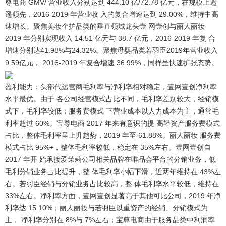
尊电商 GMV/ 营业收入分别达到 444.10 亿/72.78 亿元，在规模上遥
遥领先，2016-2019 年营业收 入的复合增速达到 29.00%，维持中高
速增长。聚焦美妆个护品类的垂直领域龙头壹 网壹创与丽人丽妆
2019 年分别实现收入 14.51 亿元与 38.7 亿元，2016-2019 年复 合
增速分别达41.98%与24.32%。聚焦母婴品类若羽臣2019年营业收入
9.59亿元， 2016-2019 年复合增速 36.99%，同样呈快速扩张态势。
盈利能力：头部代运营商毛利率与净利率相对稳定，壹网壹创净利率
水平最优。
由于 各公司经营模式占比不同，毛利率差别较大，经销模
式下，毛利率较低；服务费模式 下营业成本以人力成本为主，通常毛
利率超过 60%。宝尊电商 2017 年来有意识的提 高轻资产服务费模式
占比，整体毛利率呈上升趋势，2019 年至 61.88%。丽人丽妆 服务费
模式占比 95%+，整体毛利率较低，稳定在 35%左右。壹网壹创自
2017 年开 始承接爱茉莉公司相关品牌在唯品会平台的分销业务，低
毛利分销业务占比提升，整 体毛利率小幅下滑，近两年维持在 43%左
右。若羽臣经销与分销业务占比较高，整 体毛利率水平较低，维持在
33%左右。净利率方面，壹网壹创显著高于其他可比公司，2019 年净
利率达 15.10%；丽人丽妆与若羽臣以重资产的经销、分销模式为
主， 净利率分别在 8%与 7%左右；宝尊电商由于服务品类中利润率