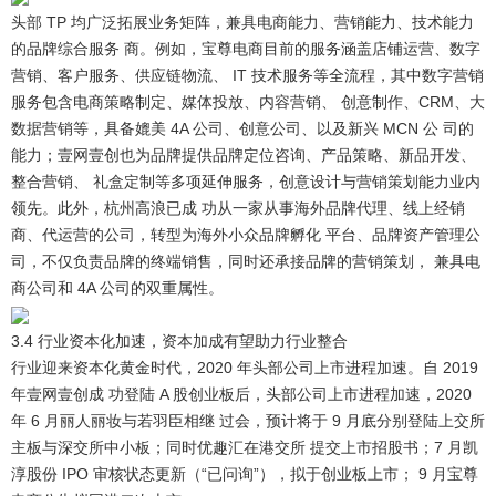
头部 TP 均广泛拓展业务矩阵，兼具电商能力、营销能力、技术能力
的品牌综合服务 商。
例如，宝尊电商目前的服务涵盖店铺运营、数字
营销、客户服务、供应链物流、 IT 技术服务等全流程，其中数字营销
服务包含电商策略制定、媒体投放、内容营销、 创意制作、CRM、大
数据营销等，具备媲美 4A 公司、创意公司、以及新兴 MCN 公 司的
能力；壹网壹创也为品牌提供品牌定位咨询、产品策略、新品开发、
整合营销、 礼盒定制等多项延伸服务，创意设计与营销策划能力业内
领先。此外，杭州高浪已成 功从一家从事海外品牌代理、线上经销
商、代运营的公司，转型为海外小众品牌孵化 平台、品牌资产管理公
司，不仅负责品牌的终端销售，同时还承接品牌的营销策划， 兼具电
商公司和 4A 公司的双重属性。
3.4 行业资本化加速，资本加成有望助力行业整合
行业迎来资本化黄金时代，2020 年头部公司上市进程加速。
自 2019
年壹网壹创成 功登陆 A 股创业板后，头部公司上市进程加速，2020
年 6 月丽人丽妆与若羽臣相继 过会，预计将于 9 月底分别登陆上交所
主板与深交所中小板；同时优趣汇在港交所 提交上市招股书；7 月凯
淳股份 IPO 审核状态更新（“已问询”），拟于创业板上市； 9 月宝尊