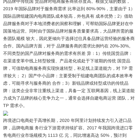
内品牌中传统国 货品牌对电商服务商依存度高。
根据艾瑞的数据，
2019 年国际品牌对于服务商需求 比率达到 80%-90%，主要由于 1）
国际品牌组建国内电商团队成本较高，外包具有 成本优势；2）借助
品牌服务商对于本地消费者的洞察和理解，可帮助国际品牌更好在中
国落地运营。同时由于国际品牌对服务质量要求高，大品牌所需的服
务团队规模 较大，因此更倾向于选择过往具备品牌运营经验的服务商
合作。国内品牌方面，对于 品牌服务商的需求比例约在 20%-30%。
不同类型的国产品牌对服务商的需求有所差 异：1）传统国货品牌：
在渠道变革中线上转型较慢、产品老化或处于下坡期的传统 国货品
牌，可借助电商服务商实现快速转型，补足线上渠道能力，对 TP 需
求较大； 2）国产中小品牌：主要受制于组建电商团队的成本效率考
虑，可能寻求与服务商的 合作；3）新锐品牌或转型成功的传统品
牌：这类企业非常注重线上渠道，具备一定 互联网基因，线上渠道能
力成为了品牌的核心竞争力之一，通常会选择自建电商运营 团队，对
TP 需求小。
跨境进口电商处于高增长期，2020 年阿里计划持续发力引入进口品
牌，品牌电商服 务行业下游需求持续扩容。
2017 年我国跨境进口零
售电商行业市场规模为 1113 亿 元，同比增速高达 50%，预计到