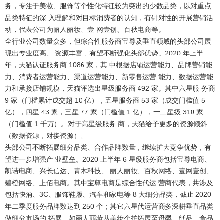
务，专注于美妆、服饰等个性化特征较为突出的少数品类，以对重点
品类特征的深 入理解和对目标消费者的认知，有针对性的开展营销活
动，代表公司为丽人丽妆、壹 网壹创、百秋电商等。
全行业公司数量众多，但综合性服务商宝尊及垂直领域的头部公司展
现出专业度高、 资源丰富，有望不断强化头部优势。
2020 年上半
年，天猫认证服务商 1086 家，其 中根据店铺运营能力、品牌营销能
力、消费者运营能力、渠道运营能力、新零售运营 能力、数据运营能
力和承接店铺规模，天猫评选出星级服务商 492 家。其中六星服 务商
9 家（门槛累计成交超 10 亿），五星服务商 53 家（成交门槛值 5
亿），四星 43 家，三星 77 家（门槛值 1 亿），一二星级 310 家
（门槛值 1 千万）。对于高星级服务 商，天猫给予更多的资源倾斜
（数据资源，对接资源）。
头部公司不断拓展细分品类、合作品牌数量，继续扩大竞争优势，有
望进一步增强产 业壁垒。
2020 上半年 6 星级服务商包括宝尊电商、
凯诘电商、兴长信达、青木科技、 丽人丽妆、百秋网络、壹网壹创、
碧橙网络、上佰电商。其中宝尊电商是综合性代运 营商代表，共涉及
包括快消、3C、服饰鞋履、汽车和家电等 8 大细分品类，截止 2020
年二季度服务品牌数达到 250 个；其它六星代运营商多深耕垂直品类
做细分市场的 拓展，如丽人丽妆从美妆个护拓展至母婴、纸品、食品