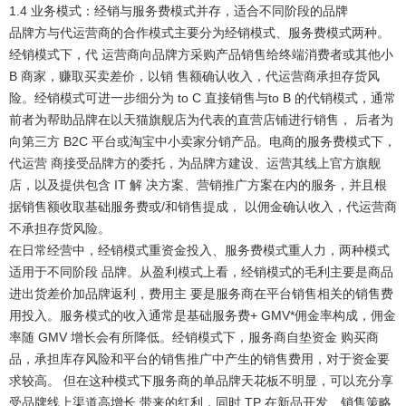
1.4 业务模式：经销与服务费模式并存，适合不同阶段的品牌
品牌方与代运营商的合作模式主要分为经销模式、服务费模式两种。
经销模式下，代 运营商向品牌方采购产品销售给终端消费者或其他小
B 商家，赚取买卖差价，以销 售额确认收入，代运营商承担存货风
险。经销模式可进一步细分为 to C 直接销售与to B 的代销模式，通常
前者为帮助品牌在以天猫旗舰店为代表的直营店铺进行销售， 后者为
向第三方 B2C 平台或淘宝中小卖家分销产品。电商的服务费模式下，
代运营 商接受品牌方的委托，为品牌方建设、运营其线上官方旗舰
店，以及提供包含 IT 解 决方案、营销推广方案在内的服务，并且根
据销售额收取基础服务费或/和销售提成， 以佣金确认收入，代运营商
不承担存货风险。
在日常经营中，经销模式重资金投入、服务费模式重人力，两种模式
适用于不同阶段 品牌。
从盈利模式上看，经销模式的毛利主要是商品
进出货差价加品牌返利，费用主 要是服务商在平台销售相关的销售费
用投入。服务模式的收入通常是基础服务费+ GMV*佣金率构成，佣金
率随 GMV 增长会有所降低。经销模式下，服务商自垫资金 购买商
品，承担库存风险和平台的销售推广中产生的销售费用，对于资金要
求较高。 但在这种模式下服务商的单品牌天花板不明显，可以充分享
受品牌线上渠道高增长 带来的红利，同时 TP 在新品开发、销售策略