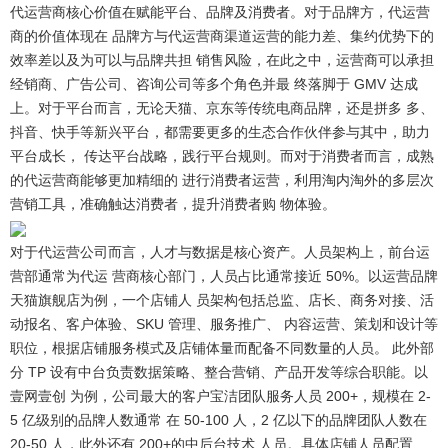
代运营商核心价值在赋能平台、品牌及消费者。
对于品牌方，代运营
商的价值体现在 品牌方与代运营商渠道运营的能力差、集约优势下的
效率差以及为可以与品牌共担 销售风险，在此之中，运营商可以承担
经销商、广告公司、咨询公司等多个角色并最 终落脚于 GMV 达成
上。对于平台而言，无论天猫、京东等传统电商品牌，还是拼多 多、
抖音、快手等新兴平台，都需要更多的生态合作伙伴参与其中，助力
平台成长， 传达平台战略，践行平台规则。而对于消费者而言，成熟
的代运营商能够更加精细的 进行消费者运营，利用淘内淘外的多层次
营销工具，准确触达消费者，提升消费者购 物体验。
对于代运营公司而言，人才与数据是核心资产。
人员架构上，前台运
营部通常为代运 营商核心部门，人员占比通常接近 50%。以运营品牌
天猫旗舰店为例，一个店铺人 员架构包括总监、店长、商务对接、活
动报名、客户体验、SKU 管理、服务推广、 内容运营、策划和设计等
职位，根据店铺服务模式及店铺体量而配备不同数量的人员。 此外部
分 TP 设有中台负责数据策略、整合营销、产品开发等综合职能。以
壹网壹创 为例，公司最大的客户宝洁团队服务人员 200+，规模在 2-
5 亿级别的品牌人数通常 在 50-100 人，2 亿以下的品牌团队人数在
20-50 人，此外还有 200+的中后台技术 人员。具体店铺人员配置