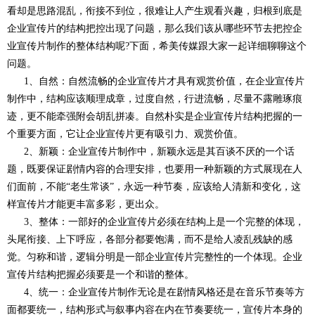
看却是思路混乱，衔接不到位，很难让人产生观看兴趣，归根到底是
企业宣传片的结构把控出现了问题，那么我们该从哪些环节去把控企
业宣传片制作的整体结构呢?下面，希美传媒跟大家一起详细聊聊这个
问题。
1、自然：自然流畅的企业宣传片才具有观赏价值，在企业宣传片
制作中，结构应该顺理成章，过度自然，行进流畅，尽量不露雕琢痕
迹，更不能牵强附会胡乱拼凑。自然朴实是企业宣传片结构把握的一
个重要方面，它让企业宣传片更有吸引力、观赏价值。
2、新颖：企业宣传片制作中，新颖永远是其百谈不厌的一个话
题，既要保证剧情内容的合理安排，也要用一种新颖的方式展现在人
们面前，不能“老生常谈”，永远一种节奏，应该给人清新和变化，这
样宣传片才能更丰富多彩，更出众。
3、整体：一部好的企业宣传片必须在结构上是一个完整的体现，
头尾衔接、上下呼应，各部分都要饱满，而不是给人凌乱残缺的感
觉。匀称和谐，逻辑分明是一部企业宣传片完整性的一个体现。企业
宣传片结构把握必须要是一个和谐的整体。
4、统一：企业宣传片制作无论是在剧情风格还是在音乐节奏等方
面都要统一，结构形式与叙事内容在内在节奏要统一，宣传片本身的