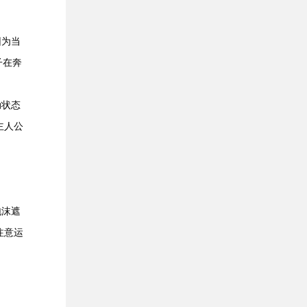
因为当
子在奔
动状态
主人公
泡沫遮
注意运