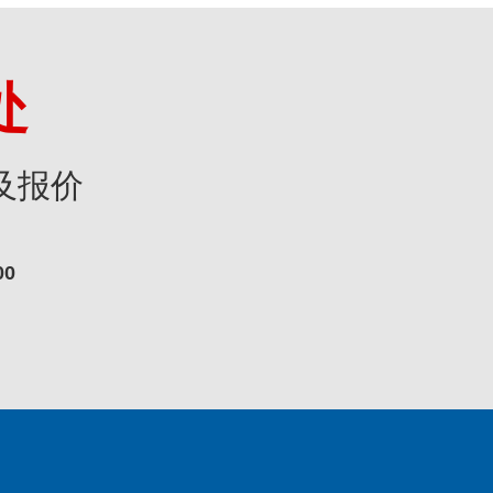
处
及报价
00