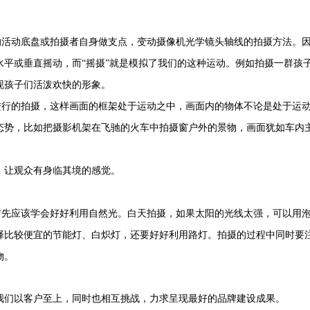
活动底盘或拍摄者自身做支点，变动摄像机光学镜头轴线的拍摄方法。
平或垂直摇动，而“摇摄”就是模拟了我们的这种运动。例如拍摄一群孩
现孩子们活泼欢快的形象。
行的拍摄，这样画面的框架处于运动之中，画面内的物体不论是处于运
态势，比如把摄影机架在飞驰的火车中拍摄窗户外的景物，画面犹如车内
，让观众有身临其境的感觉。
先应该学会好好利用自然光。白天拍摄，如果太阳的光线太强，可以用
择比较便宜的节能灯、白炽灯，还要好好利用路灯。拍摄的过程中同时要
物。
我们以客户至上，同时也相互挑战，力求呈现最好的品牌建设成果。