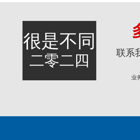
很是不同
联系
二零二四
业