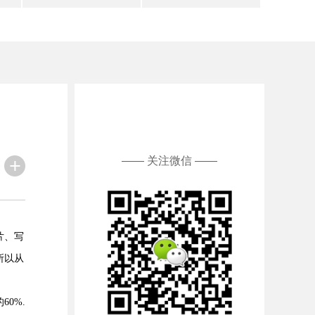
—— 关注微信 ——
片、写
所以从
0%.