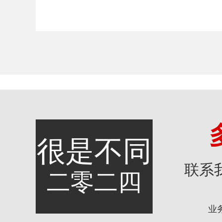
很是不同
联系
二零二四
业