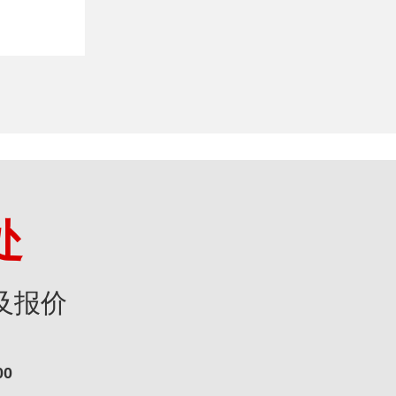
处
及报价
00