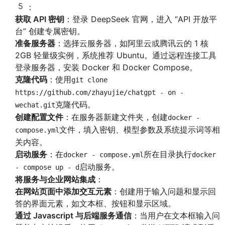
5
：
获取 API 密钥
：登录 DeepSeek 官网，进入 “API 开放平
台” 创建专属密钥。
准备服务器
：选择云服务器，如阿里云或腾讯云的 1 核
2GB 轻量级实例，系统推荐 Ubuntu。通过远程连接工具
登录服务器，安装 Docker 和 Docker Compose。
克隆代码
：使用
git clone
https://github.com/zhayujie/chatgpt - on -
克隆代码。
wechat.git
创建配置文件
：在服务器新建文件夹，创建
docker -
文件，填入密钥、模型参数及系统提示词等相
compose.yml
关内容。
启动服务
：在
所在目录执行
docker - compose.yml
docker
启动服务。
- compose up - d
将服务与企业网站集成
：
在网站页面中添加交互元素
：创建用于输入问题和显示回
答的界面元素，如文本框、按钮和显示区域。
通过 Javascript 与后端服务通信
：当用户在文本框输入问