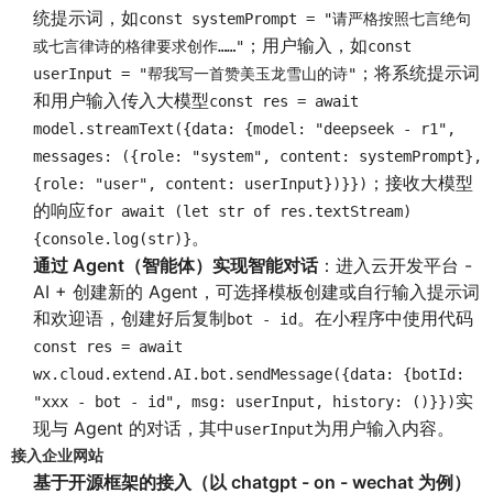
统提示词，如
const systemPrompt = "请严格按照七言绝句
；用户输入，如
或七言律诗的格律要求创作……"
const
；将系统提示词
userInput = "帮我写一首赞美玉龙雪山的诗"
和用户输入传入大模型
const res = await
model.streamText({data: {model: "deepseek - r1",
messages: ({role: "system", content: systemPrompt},
；接收大模型
{role: "user", content: userInput})}})
的响应
for await (let str of res.textStream)
。
{console.log(str)}
通过 Agent（智能体）实现智能对话
：进入云开发平台 -
AI + 创建新的 Agent，可选择模板创建或自行输入提示词
和欢迎语，创建好后复制
。在小程序中使用代码
bot - id
const res = await
wx.cloud.extend.AI.bot.sendMessage({data: {botId:
实
"xxx - bot - id", msg: userInput, history: ()}})
现与 Agent 的对话，其中
为用户输入内容。
userInput
接入企业网站
基于开源框架的接入（以 chatgpt - on - wechat 为例）