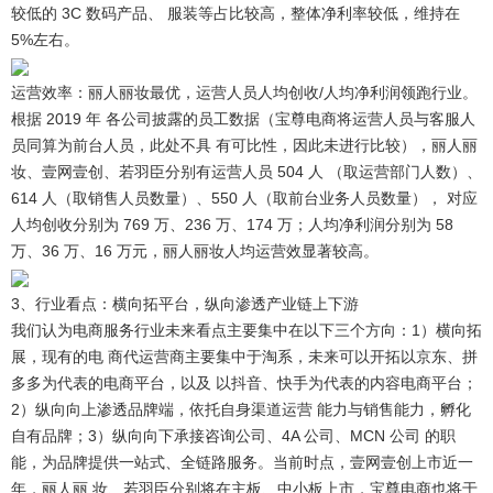
较低的 3C 数码产品、 服装等占比较高，整体净利率较低，维持在
5%左右。
运营效率：丽人丽妆最优，运营人员人均创收/人均净利润领跑行业。
根据 2019 年 各公司披露的员工数据（宝尊电商将运营人员与客服人
员同算为前台人员，此处不具 有可比性，因此未进行比较），丽人丽
妆、壹网壹创、若羽臣分别有运营人员 504 人 （取运营部门人数）、
614 人（取销售人员数量）、550 人（取前台业务人员数量）， 对应
人均创收分别为 769 万、236 万、174 万；人均净利润分别为 58
万、36 万、16 万元，丽人丽妆人均运营效显著较高。
3、行业看点：横向拓平台，纵向渗透产业链上下游
我们认为电商服务行业未来看点主要集中在以下三个方向：
1）横向拓
展，现有的电 商代运营商主要集中于淘系，未来可以开拓以京东、拼
多多为代表的电商平台，以及 以抖音、快手为代表的内容电商平台；
2）纵向向上渗透品牌端，依托自身渠道运营 能力与销售能力，孵化
自有品牌；3）纵向向下承接咨询公司、4A 公司、MCN 公司 的职
能，为品牌提供一站式、全链路服务。当前时点，壹网壹创上市近一
年，丽人丽 妆、若羽臣分别将在主板、中小板上市，宝尊电商也将于