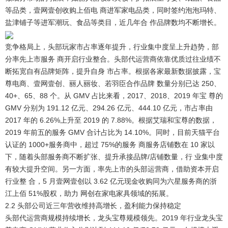
等品类，壹网壹创收购上佰电 商进军家电品类，同时签约泡泡玛特、
盐津铺子等进军潮玩、食品等类目，近几年合 作品牌数均不断增长。
竞争格局上，头部玩家市占率逐年提升，行业集中度呈上升趋势，部
分率先上市服务 商开启行业整合。
头部代运营商依靠优质过往业绩不
断拓宽自有品牌矩阵，提升自身 市占率。根据各家最新数据披露，宝
尊电商、壹网壹创、丽人丽妆、若羽臣合作品牌 数量分别已达 250、
40+、65、88 个。从 GMV 占比来看，2017、2018、2019 年宝 尊的
GMV 分别为 191.12 亿元、294.26 亿元、444.10 亿元，市占率由
2017 年的 6.26%上升至 2019 的 7.88%。根据艾瑞和宝尊的数据，
2019 年前五的服务 GMV 合计占比为 14.10%。同时，目前天猫平台
认证的 1000+服务商中，超过 75%的服务 商服务店铺数在 10 家以
下，随着头部服务商不断扩张、提升承接品牌/店铺数量，行 业集中度
有较大提升空间。另一方面，率先上市的头部运营商，借助资本开启
行业整 合，5 月壹网壹创以 3.62 亿元现金收购同为六星服务商的浙
江上佰 51%股权，助力 网创在家电家具领域的拓展。
2.2 头部公司近三年营收维持高增长，盈利能力保持稳定
头部代运营商规模持续增长，龙头宝尊规模领先
。2019 年行业龙头宝