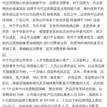
代运营商核心价值在赋能平台、品牌及消费者。
对于品牌方，代运营
商的价值体现在 品牌方与代运营商渠道运营的能力差、集约优势下的
效率差以及为可以与品牌共担 销售风险，在此之中，运营商可以承担
经销商、广告公司、咨询公司等多个角色并最 终落脚于 GMV 达成
上。对于平台而言，无论天猫、京东等传统电商品牌，还是拼多 多、
抖音、快手等新兴平台，都需要更多的生态合作伙伴参与其中，助力
平台成长， 传达平台战略，践行平台规则。而对于消费者而言，成熟
的代运营商能够更加精细的 进行消费者运营，利用淘内淘外的多层次
营销工具，准确触达消费者，提升消费者购 物体验。
对于代运营公司而言，人才与数据是核心资产。
人员架构上，前台运
营部通常为代运 营商核心部门，人员占比通常接近 50%。以运营品牌
天猫旗舰店为例，一个店铺人 员架构包括总监、店长、商务对接、活
动报名、客户体验、SKU 管理、服务推广、 内容运营、策划和设计等
职位，根据店铺服务模式及店铺体量而配备不同数量的人员。 此外部
分 TP 设有中台负责数据策略、整合营销、产品开发等综合职能。以
壹网壹创 为例，公司最大的客户宝洁团队服务人员 200+，规模在 2-
5 亿级别的品牌人数通常 在 50-100 人，2 亿以下的品牌团队人数在
20-50 人，此外还有 200+的中后台技术 人员。具体店铺人员配置