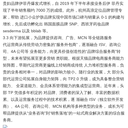
贵妇品牌伊菲丹爆发式增长，自 2019 年下半年承接业务后伊 菲丹实
现了半年销售额约 7000 万的成绩。此外，杭州高浪定位品牌管理专
家，帮助 进口小众护肤品牌实现中国市场口碑与销量从 0-1 的构建与
增长，先后成功孵化出 韩国面膜品牌 SNP、西班牙药妆品牌
sesderma 以及 bblab 等。
3.3 向下游拓展，为品牌提供咨询、广告、MCN 等全链路服务
代运营商从传统劳动力密集的“服务外包商”，逐渐融合 ISV、咨询公
司、4A 公司等 业务能力，向更具价值创造性的“品牌综合服务商”转
型，未来有望拓展至更多营销 类职能。
根据天猫品牌电商服务商能力
矩阵图，早期代运营商更偏线上经销商或传统 人力堆积型服务商，负
责的业务相对单一，对品牌的影响力较小。随行业的发展，大 部分头
部代运营公司拓展自身能力矩阵，向 TP2.0 升级，成为具备整合营销
能力、 全渠道能力、会员体系管理能力的集成型运营商。近年来，头
部 TP 凭借多年积淀的 对品牌、消费者的深入了解、丰富的数据积
累、以及运营服务过程中的技术积累，逐 渐融合 ISV（独立软件开发
商）、4A 公司、咨询公司、MCN 机构等多种类型的业务， 成长为可
帮品牌提供从“业务咨询”到“销售落地”的一站式商业解决方案的综合服
务商。