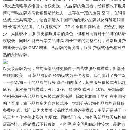
和投放策略等多维度话语权更强。从品 牌的角度看，经销模式下服务
商可帮助品牌方消化销售增长压力，且存在一定的压货 空间，在销售
达成上更具确定性，适合新进入中国市场的海外品牌以及有确定销售
增 长需求的品牌。而服务模式下，TP 不承担库存风险，资金占用较
少，风险较小，服 务更偏服务者的角色，但相对而言对于品牌的话语
权较低，同时不能充分享受品牌高 增长带来的完整红利，通常服务费
增速低于品牌 GMV 增速。从品牌的角度看，服务 费模式适合相对成
熟的头部品牌。
以美妆品牌为例，当前头部品牌更倾向于自营或服务费模式，但部分
中腰部欧美、日 韩品牌仍以经销模式为最优选择。
我们统计了去年双
十一排名前三十的品牌与服务 商合作的情况，其中服务费模式占比超
50%，其次是自营模式，占比 37%，经销模 式占比 10%。头部品牌
特别是海外头部品牌服务模式诉求强烈，除欧莱雅由于早年 在中国收
购了百库，旗下品牌多为自营模式外，大部分头部海外品牌均选择服
务费模 式。我们认为大型美妆品牌选择服务费模式，主要还是基于与
第三方合作性价比及效 能更优。同时近年来，海外头部品牌天猫旗舰
店高增长，经销模式下转移给 TP 的毛 利空间和确定性较大，品牌方