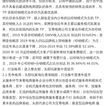
做经销模式的诉求不强。但部分欧美、日韩中腰部品牌， 由于在中国
尚不具备自建成熟电商团队的条件，且具有较强的销售达成诉求，与
TP 采取经销模式合作仍为其最优选择。
对比目前头部的 TP，丽人丽妆是业内少有的以经销模式为主的 TP，
其经销收入占 比达到 96%，壹网壹创近年来主要以服务模式拓展业
务。
对比目前国内的头部 TP， 宝尊电商公司主要合作模式为非经销
模式，2019 年其非经销模式 GMV/收入占比分 别达到 91%/53%；壹
网壹创截至 2019 年收入仍以品牌线上营销服务（经销模式） 为主，
但近年来占比显著下降，2016-2019 年由 72.39%降至 52.16%，
2020 年 10 月起经销模式大客户百雀羚将转为服务费模式，这一比例
预计将进一步下降；若羽臣 侧重于母婴行业，以经销与分销模式为
主，2019 年公司经销+分销模式占比分别达 到 36.84%与 44.01%。
2、行业格局：进入整合期，头部玩家集中度提升
2.1 竞争格局：头部玩家地位逐渐稳固，行业集中度逐年提升
从服务环节来看电商服务企业分两大类分别是全程式服务商和模块式
服务商，其中：
全程式服务商包含经销商、服务商、ISV 等。按服务
品类来看，主流的电商运营服务 商主要分成两个类别，分别为综合型
和垂直型。其中综合型品牌电商服务覆盖多个行 业和品类，有助于积
累丰富的品牌基础，头部代表公司为宝尊电商；垂直型品牌电商 服