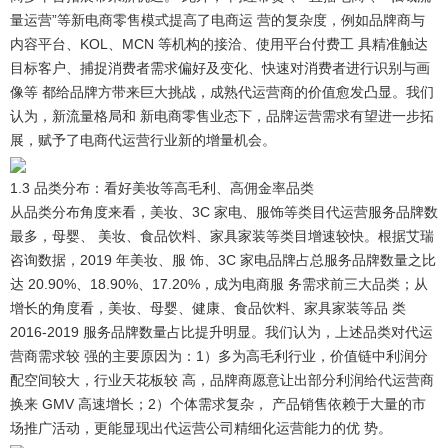
量运营”等新电商零售模式提高了电商运 营的复杂度，例如品牌商与
内容平台、KOL、MCN 等机构的接洽、使用平台付费工 具精准触达
目标客户、捕捉消费者需求偏好及变化、快速对消费者进行识别与画
像等 都给品牌方带来巨大挑战，成熟代运营商的价值愈发凸显。我们
认为，新流量格局和 新电商零售业态下，品牌运营需求有望进一步拓
展，赋予了电商代运营行业新的增量机会。
1.3 品类分布：看好美妆等高毛利、高佣金率品类
从品类分布角度来看，美妆、3C 家电、服饰等类目代运营服务品牌数
最多，母婴、 美妆、食品饮料、家具家装等类目增速较快。
根据艾瑞
咨询数据，2019 年美妆、服 饰、3C 家电品牌占总服务品牌数量之比
达 20.90%、18.90%、17.20%，成为电商服 务需求前三大品类；从
增长的角度看，美妆、母婴、健康、食品饮料、家具家装等品 类
2016-2019 服务品牌数量占比提升明显。我们认为，上述品类对代运
营商需求较 强的主要原因为：1）多为高毛利行业，价值链中利润分
配空间较大，行业天花板较 高，品牌商愿意让出部分利润给代运营商
换来 GMV 高速增长；2）个体需求复杂， 产品销售依赖于大量的市
场推广活动，更能显现出代运营公司精细化运营能力的优 势。