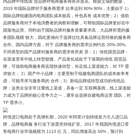
内品牌中传统国 货品牌对电商服务商依存度高。
根据艾瑞的数据，
2019 年国际品牌对于服务商需求 比率达到 80%-90%，主要由于 1）
国际品牌组建国内电商团队成本较高，外包具有 成本优势；2）借助
品牌服务商对于本地消费者的洞察和理解，可帮助国际品牌更好在中
国落地运营。同时由于国际品牌对服务质量要求高，大品牌所需的服
务团队规模 较大，因此更倾向于选择过往具备品牌运营经验的服务商
合作。国内品牌方面，对于 品牌服务商的需求比例约在 20%-30%。
不同类型的国产品牌对服务商的需求有所差 异：1）传统国货品牌：
在渠道变革中线上转型较慢、产品老化或处于下坡期的传统 国货品
牌，可借助电商服务商实现快速转型，补足线上渠道能力，对 TP 需
求较大； 2）国产中小品牌：主要受制于组建电商团队的成本效率考
虑，可能寻求与服务商的 合作；3）新锐品牌或转型成功的传统品
牌：这类企业非常注重线上渠道，具备一定 互联网基因，线上渠道能
力成为了品牌的核心竞争力之一，通常会选择自建电商运营 团队，对
TP 需求小。
跨境进口电商处于高增长期，2020 年阿里计划持续发力引入进口品
牌，品牌电商服 务行业下游需求持续扩容。
2017 年我国跨境进口零
售电商行业市场规模为 1113 亿 元，同比增速高达 50%，预计到