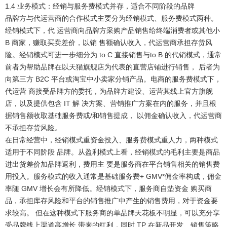
1.4 业务模式：经销与服务费模式并存，适合不同阶段的品牌
品牌方与代运营商的合作模式主要分为经销模式、服务费模式两种。
经销模式下，代 运营商向品牌方采购产品销售给终端消费者或其他小
B 商家，赚取买卖差价，以销 售额确认收入，代运营商承担存货风
险。经销模式可进一步细分为 to C 直接销售与to B 的代销模式，通常
前者为帮助品牌在以天猫旗舰店为代表的直营店铺进行销售， 后者为
向第三方 B2C 平台或淘宝中小卖家分销产品。电商的服务费模式下，
代运营 商接受品牌方的委托，为品牌方建设、运营其线上官方旗舰
店，以及提供包含 IT 解 决方案、营销推广方案在内的服务，并且根
据销售额收取基础服务费或/和销售提成， 以佣金确认收入，代运营商
不承担存货风险。
在日常经营中，经销模式重资金投入、服务费模式重人力，两种模式
适用于不同阶段 品牌。
从盈利模式上看，经销模式的毛利主要是商品
进出货差价加品牌返利，费用主 要是服务商在平台销售相关的销售费
用投入。服务模式的收入通常是基础服务费+ GMV*佣金率构成，佣金
率随 GMV 增长会有所降低。经销模式下，服务商自垫资金 购买商
品，承担库存风险和平台的销售推广中产生的销售费用，对于资金要
求较高。 但在这种模式下服务商的单品牌天花板不明显，可以充分享
受品牌线上渠道高增长 带来的红利，同时 TP 在新品开发、销售策略