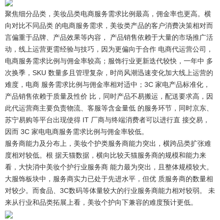
聚焦细分品类，美妆品类电商服务需求比例最高，佣金率也更高。
横
向对比不同品类 的电商服务需求，美妆类产品的客户消费决策相对而
言偏重于品牌、产品效果等内容， 产品销售依赖于大量的市场推广活
动，线上运营更需经验与技巧，因为更偏向于合作 电商代运营公司，
电商服务需求比例与佣金率较高；服饰行业更新迭代较快，一年中 多
次换季，SKU 数量多且管理复杂，时尚风潮迅速变化加大线上运营的
难度，电商 服务需求比例与佣金率相对适中；3C 家电产品标准化，
产品销售依赖于质量及性价 比，同时产品不易搬运，配送要求高，因
此代运营商主要负责物流、客服等含金量低 的服务环节，同时京东、
苏宁易购等平台出现使得 IT 厂商与终端消费者可以进行直 接交易，
因而 3C 家电电商服务需求比例与佣金率较低。
服务商能力及分布上，美妆个护类服务商能力突出，横跨品类扩张难
度相对较低。
根 据天猫数据，横向比较天猫服务商的规模和能力来
看，大快消中美妆个护行业服务商 能力最为突出，且整体规模较大。
大服饰板块中，服务商实力已处于先进水平，但优 质服务商的数量相
对较少。而食品、3C数码等体量较大的行业服务商能力相对较弱。 未
来从行业和品类拓展上看，美妆个护向下兼容的难度预计更低。