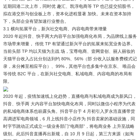
近期回港二次上市，同时优 趣汇、凯淳电商等 TP 也已提交招股书，
拟在港交所与创业板上市，资本化进程显著 加快。未来在资本加持
下，头部企业有望加速行业整合。
3.1 横向拓展平台，新兴社交电商、内容电商带来增量
2020 年起抖音、快手两大内容平台加强电商化布局，为品牌线上服务
市场带来增量， 传统 TP 有望通过新兴平台的拓展来拓宽业务边界。
当前头部 TP 均以天猫为主战 场，宝尊电商、壹网壹创、丽人丽妆的
天猫平台收入占比分别达到约 80%、56%（部 分收入以服务费模式记
录，未分摊至相应平台）、99%，其他平台也多集中在京东、 唯品会
等传统 B2C 平台，在新兴社交电商、私域电商、内容电商的布局有
限。
2020 年起，疫情加速线上化趋势，直播电商与私域电商成为新风口，
抖音、快手两 大内容平台加快电商化布局，同时以微信小程序为代表
的私域电商体系也崭露头角。
抖音平台于 4 月初引入罗永浩直播带货
高调进军电商领域，6 月上线抖音小店作为 抖音卖家的基础设施，同
时字节跳动正式成立一级业务部门“电商部”，将电商业务 上升至战略
级别。此后抖音直播再出新规，自 10 月 9 日起，第三方来源（如淘