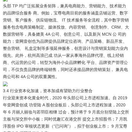
头部 TP 均广泛拓展业务矩阵，兼具电商能力、营销能力、技术能力
的品牌综合服务 商。
例如，宝尊电商目前的服务涵盖店铺运营、数字
营销、客户服务、供应链物流、 IT 技术服务等全流程，其中数字营销
服务包含电商策略制定、媒体投放、内容营销、 创意制作、CRM、大
数据营销等，具备媲美 4A 公司、创意公司、以及新兴 MCN 公 司的
能力；壹网壹创也为品牌提供品牌定位咨询、产品策略、新品开发、
整合营销、 礼盒定制等多项延伸服务，创意设计与营销策划能力业内
领先。此外，杭州高浪已成 功从一家从事海外品牌代理、线上经销
商、代运营的公司，转型为海外小众品牌孵化 平台、品牌资产管理公
司，不仅负责品牌的终端销售，同时还承接品牌的营销策划， 兼具电
商公司和 4A 公司的双重属性。
3.4 行业资本化加速，资本加成有望助力行业整合
行业迎来资本化黄金时代，2020 年头部公司上市进程加速。
自 2019
年壹网壹创成 功登陆 A 股创业板后，头部公司上市进程加速，2020
年 6 月丽人丽妆与若羽臣相继 过会，预计将于 9 月底分别登陆上交所
主板与深交所中小板；同时优趣汇在港交所 提交上市招股书；7 月凯
淳股份 IPO 审核状态更新（“已问询”），拟于创业板上市； 9 月宝尊