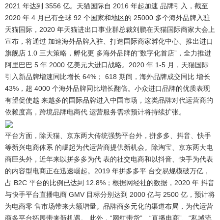
2021 年达到 3556 亿。天猫国际自 2016 年起加速 品牌引入，截至
2020 年 4 月已有全球 92 个国家和地区的 25000 多个海外品牌入驻
天猫国际，2020 年天猫进出口事业群总裁刘鹏在天猫国际商家大会上
宣布，将通过 加速海外品牌入驻、打造国际商家孵化中心、推出进口
旗舰店 1.0 三大策略，孵化更 多海外品牌的“数字化首店”，全力推进
阿里巴巴 5 年 2000 亿美元大进口战略。2020 年 1-5 月，天猫国际
引入新品牌增速同比增长 64%； 618 期间，海外品牌成交同比 增长
43%，超 4000 个海外品牌同比增长翻倍。小众进口品牌的优质表现
有望促使越 来越多的国际品牌进入中国市场，这类品牌对代运营商的
依赖度高，跨境品牌电商代 运营服务需求预计将持续扩张。
平台方面，除天猫、京东两大传统强势平台外，拼多多、抖音、快手
等新兴电商体系 的崛起为代运营商提供新机会。
除淘宝、京东两大电
商巨头外，近年来以拼多多为代 表的社交电商和以抖音、快手为代表
的内容型电商正在迅速崛起。2019 年拼多多平 台交易规模破万亿，
占 B2C 平台的比例已达到 12.8%；根据网经社的数据，2020 年 抖音
与快手平台直播电商 GMV 目标分别达到 2000 亿与 2500 亿，预计将
为电商零 售市场带来大额增量。品牌商多元化的渠道布局，为代运营
商多平台拓展带来新机遇。 此外，“网红带货”、“直播电商”、“私域流