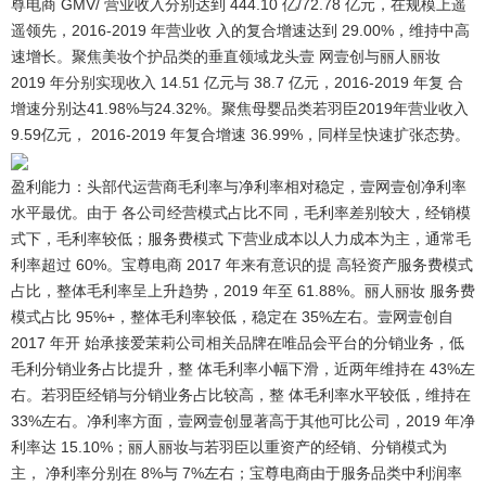
尊电商 GMV/ 营业收入分别达到 444.10 亿/72.78 亿元，在规模上遥
遥领先，2016-2019 年营业收 入的复合增速达到 29.00%，维持中高
速增长。聚焦美妆个护品类的垂直领域龙头壹 网壹创与丽人丽妆
2019 年分别实现收入 14.51 亿元与 38.7 亿元，2016-2019 年复 合
增速分别达41.98%与24.32%。聚焦母婴品类若羽臣2019年营业收入
9.59亿元， 2016-2019 年复合增速 36.99%，同样呈快速扩张态势。
盈利能力：头部代运营商毛利率与净利率相对稳定，壹网壹创净利率
水平最优。
由于 各公司经营模式占比不同，毛利率差别较大，经销模
式下，毛利率较低；服务费模式 下营业成本以人力成本为主，通常毛
利率超过 60%。宝尊电商 2017 年来有意识的提 高轻资产服务费模式
占比，整体毛利率呈上升趋势，2019 年至 61.88%。丽人丽妆 服务费
模式占比 95%+，整体毛利率较低，稳定在 35%左右。壹网壹创自
2017 年开 始承接爱茉莉公司相关品牌在唯品会平台的分销业务，低
毛利分销业务占比提升，整 体毛利率小幅下滑，近两年维持在 43%左
右。若羽臣经销与分销业务占比较高，整 体毛利率水平较低，维持在
33%左右。净利率方面，壹网壹创显著高于其他可比公司，2019 年净
利率达 15.10%；丽人丽妆与若羽臣以重资产的经销、分销模式为
主， 净利率分别在 8%与 7%左右；宝尊电商由于服务品类中利润率