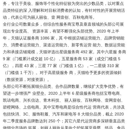
务，专注于美妆、服饰等个性化特征较为突出的少数品类，以对重点
品类特征的深 入理解和对目标消费者的认知，有针对性的开展营销活
动，代表公司为丽人丽妆、壹 网壹创、百秋电商等。
全行业公司数量众多，但综合性服务商宝尊及垂直领域的头部公司展
现出专业度高、 资源丰富，有望不断强化头部优势。
2020 年上半
年，天猫认证服务商 1086 家，其 中根据店铺运营能力、品牌营销能
力、消费者运营能力、渠道运营能力、新零售运营 能力、数据运营能
力和承接店铺规模，天猫评选出星级服务商 492 家。其中六星服 务商
9 家（门槛累计成交超 10 亿），五星服务商 53 家（成交门槛值 5
亿），四星 43 家，三星 77 家（门槛值 1 亿），一二星级 310 家
（门槛值 1 千万）。对于高星级服务 商，天猫给予更多的资源倾斜
（数据资源，对接资源）。
头部公司不断拓展细分品类、合作品牌数量，继续扩大竞争优势，有
望进一步增强产 业壁垒。
2020 上半年 6 星级服务商包括宝尊电商、
凯诘电商、兴长信达、青木科技、 丽人丽妆、百秋网络、壹网壹创、
碧橙网络、上佰电商。其中宝尊电商是综合性代运 营商代表，共涉及
包括快消、3C、服饰鞋履、汽车和家电等 8 大细分品类，截止 2020
年二季度服务品牌数达到 250 个；其它六星代运营商多深耕垂直品类
做细分市场的 拓展，如丽人丽妆从美妆个护拓展至母婴、纸品、食品