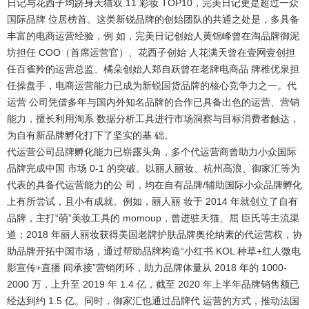
日记与花西子均跻身天猫双 11 彩妆 TOP10，完美日记更是超过一众
国际品牌 位居榜首。这类新锐品牌的创始团队的共通之处是，多具备
丰富的电商运营经验，例 如，完美日记创始人黄锦峰曾在淘品牌御泥
坊担任 COO（首席运营官）、花西子创始 人花满天曾在壹网壹创担
任百雀羚的运营总监、橘朵创始人郑自跃曾在老牌电商品 牌稚优泉担
任操盘手，电商运营能力已成为新锐国货品牌的核心竞争力之一。代
运营 公司凭借多年与国内外知名品牌的合作已具备出色的运营、营销
能力，擅长利用淘系 数据分析工具进行市场洞察与目标消费者触达，
为自有新品牌孵化打下了坚实的基 础。
代运营公司品牌孵化能力已崭露头角，多个代运营商曾助力小众国际
品牌完成中国 市场 0-1 的突破。
以丽人丽妆、杭州高浪、御家汇等为
代表的具备代运营能力的公 司，均在自有品牌/辅助国际小众品牌孵化
上有所尝试，且小有成就。例如，丽人丽 妆于 2014 年就创立了自有
品牌，主打“萌”美妆工具的 momoup，曾进驻天猫、屈 臣氏等主流渠
道；2018 年丽人丽妆获得美国老牌护肤品牌奥伦纳素的代运营权，协
助品牌开拓中国市场，通过帮助品牌构造“小红书 KOL 种草+红人微电
影宣传+直播 间承接”营销闭环，助力品牌体量从 2018 年的 1000-
2000 万，上升至 2019 年 1.4 亿，截至 2020 年上半年品牌销售额已
经达到约 1.5 亿。同时，御家汇也通过品牌代 运营的方式，推动法国