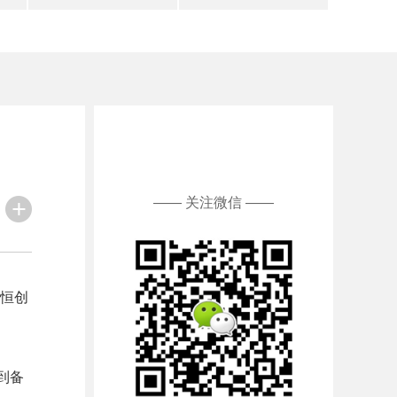
—— 关注微信 ——
恒创
到备